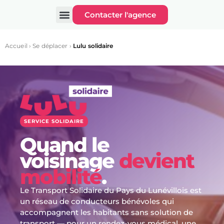
Contacter l'agence
Accueil
›
Se déplacer
›
Lulu solidaire
SERVICE SOLIDAIRE
Quand le
voisinage
devient
mobilité
.
Le Transport Solidaire du Pays du Lunévillois est
un réseau de conducteurs bénévoles qui
accompagnent les habitants sans solution de
transport — pour un rendez-vous médical, une