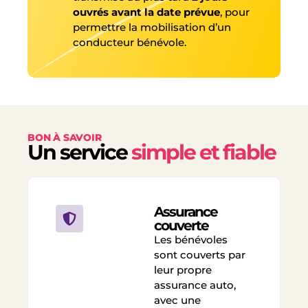
ouvrés avant la date prévue
, pour
permettre la mobilisation d’un
conducteur bénévole.
BON À SAVOIR
Un service
simple et fiable
Assurance
couverte
Les bénévoles
sont couverts par
leur propre
assurance auto,
avec une