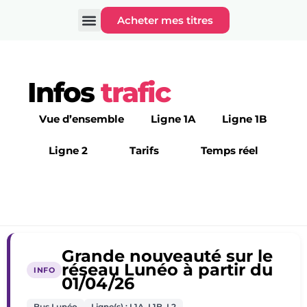
Acheter mes titres
Infos
trafic
Vue d’ensemble
Ligne 1A
Ligne 1B
Ligne 2
Tarifs
Temps réel
Infos trafic
Grande nouveauté sur le
réseau Lunéo à partir du
INFO
01/04/26
Bus Lunéo
Ligne(s) : L1A, L1B, L2