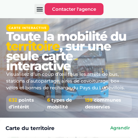
Contacter l'agence
CARTE INTERACTIVE
Toute la mobilité du
territoire
, sur une
seule carte
interactive
Visualisez d’un coup d’œil tous les arrêts de bus,
stations d’autopartage, aires de covoiturage, box
vélos et bornes de recharge du Pays du Lunévillois.
632
points
6
types de
159
communes
d’intérêt
mobilité
desservies
Carte du territoire
Agrandir