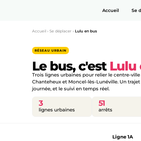
Accueil
Se 
Accueil
›
Se déplacer
›
Lulu en bus
RÉSEAU URBAIN
Le bus, c'est
Lulu
Trois lignes urbaines pour relier le centre-ville
Chanteheux et Moncel-lès-Lunéville. Un trajet à
journée, et le suivi en temps réel.
3
51
lignes urbaines
arrêts
Vue d’ensemble
Ligne 1A