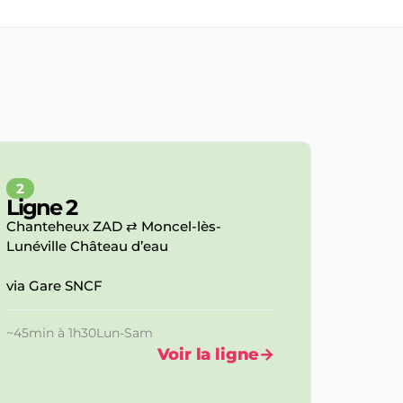
2
Ligne 2
Chanteheux ZAD ⇄ Moncel-lès-
Lunéville Château d’eau
via Gare SNCF
~
45min à 1h30
Lun-Sam
Voir la ligne
→