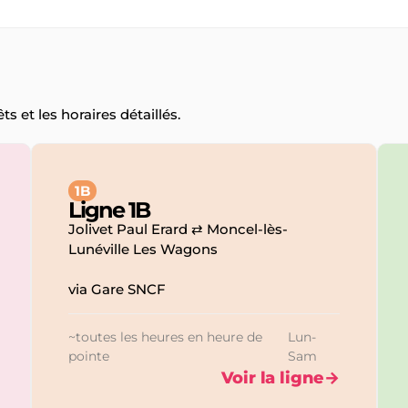
ts et les horaires détaillés.
1B
Ligne 1B
Jolivet Paul Erard ⇄ Moncel-lès-
Lunéville Les Wagons
via Gare SNCF
~
toutes les heures en heure de
Lun-
pointe
Sam
Voir la ligne
→