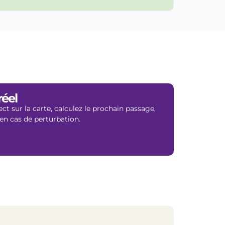
réel
ect sur la carte, calculez le prochain passage,
 en cas de perturbation.