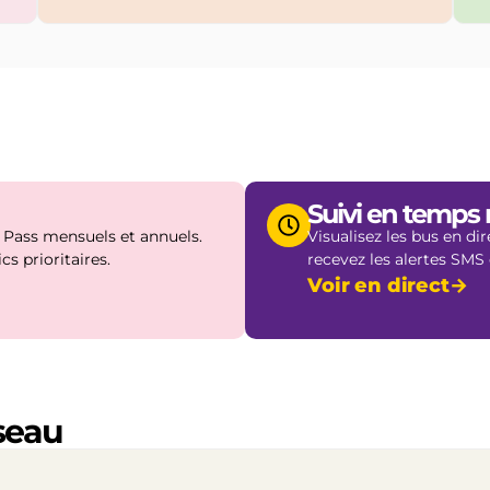
Suivi en temps 
€, Pass mensuels et annuels.
Visualisez les bus en dir
cs prioritaires.
recevez les alertes SMS
Voir en direct
→
éseau