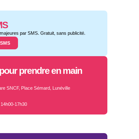
MS
majeures par SMS. Gratuit, sans publicité.
s SMS
 pour prendre en main
are SNCF, Place Sémard, Lunéville
/ 14h00-17h30