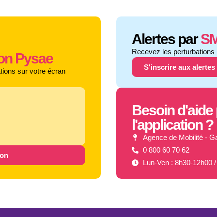
Alertes par
S
Recevez les perturbations 
tion Pysae
S'inscrire aux alerte
ations sur votre écran
Besoin d'aide
l'application ?
Agence de Mobilité - G
0 800 60 70 62
ion
Lun-Ven : 8h30-12h00 