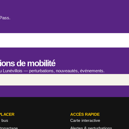
 Pass.
ions de mobilité
du Lunévillois — perturbations, nouveautés, événements.
PLACER
ACCÈS RAPIDE
n bus
Carte interactive
utopartage
Alertes & perturbations