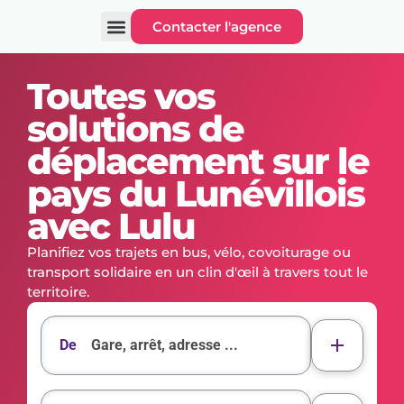
Contacter l'agence
Se déplacer
Infos pratiques
Toutes vos
solutions de
déplacement sur le
pays du Lunévillois
avec Lulu
Planifiez vos trajets en bus, vélo, covoiturage ou
transport solidaire en un clin d'œil à travers tout le
territoire.
De