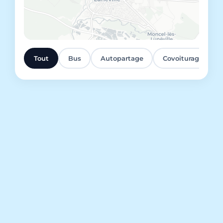
Lunéville et environs
Tout
Bus
Autopartage
Covoiturage