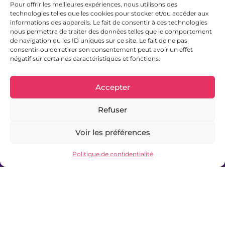
6
Pour offrir les meilleures expériences, nous utilisons des
technologies telles que les cookies pour stocker et/ou accéder aux
solutions de mobilité
informations des appareils. Le fait de consentir à ces technologies
nous permettra de traiter des données telles que le comportement
de navigation ou les ID uniques sur ce site. Le fait de ne pas
consentir ou de retirer son consentement peut avoir un effet
négatif sur certaines caractéristiques et fonctions.
Accepter
Restez
informé
de vos
Refuser
solutions de mobilité
Voir les préférences
Recevez les actualités du service mobilité du
Pays du Lunévillois — perturbations,
Politique de confidentialité
nouveautés, événements.
S'inscrire