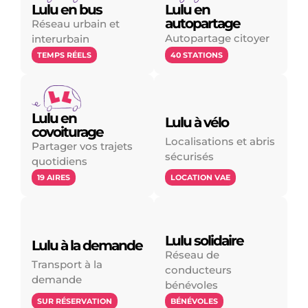
Lulu en bus
Lulu en
autopartage
Réseau urbain et
Autopartage citoyer
interurbain
40 STATIONS
TEMPS RÉELS
Lulu en
Lulu à vélo
covoiturage
Localisations et abris
Partager vos trajets
sécurisés
quotidiens
LOCATION VAE
19 AIRES
Lulu solidaire
Lulu à la demande
Réseau de
Transport à la
conducteurs
demande
bénévoles
SUR RÉSERVATION
BÉNÉVOLES